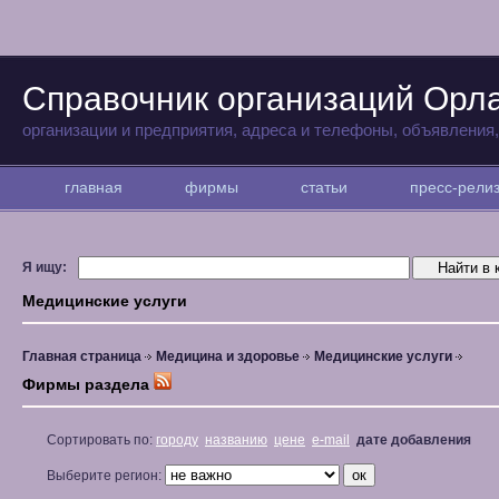
Справочник организаций Орл
организации и предприятия, адреса и телефоны, объявления
главная
фирмы
статьи
пресс-рел
Я ищу:
Медицинские услуги
Главная страница
Медицина и здоровье
Медицинские услуги
Фирмы раздела
Сортировать по:
городу
названию
цене
e-mail
дате добавления
Выберите регион: