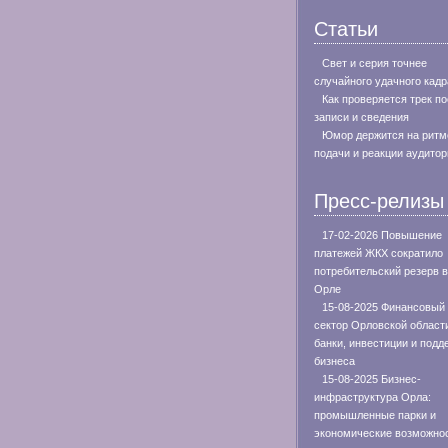
Статьи
Свет и серия точнее
случайного удачного кадр
Как проверяется трек п
записи и сведения
Юмор держится на ритм
подачи и реакции аудитор
Пресс-релизы
17-02-2026 Повышение
платежей ЖКХ сократило
потребительский резерв в
Орле
15-08-2025 Финансовый
сектор Орловской област
банки, инвестиции и подд
бизнеса
15-08-2025 Бизнес-
инфраструктура Орла:
промышленные парки и
экономические возможно