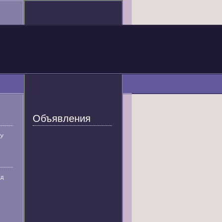
Объявления
У
уд