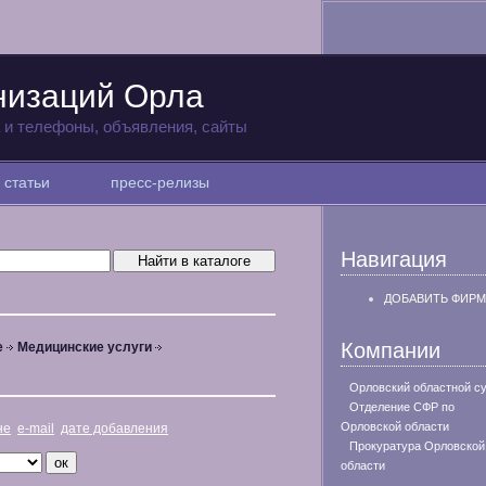
низаций Орла
а и телефоны, объявления, сайты
статьи
пресс-релизы
Навигация
ДОБАВИТЬ ФИРМ
Компании
е
Медицинские услуги
Орловский областной с
Отделение СФР по
Орловской области
не
e-mail
дате добавления
Прокуратура Орловской
области