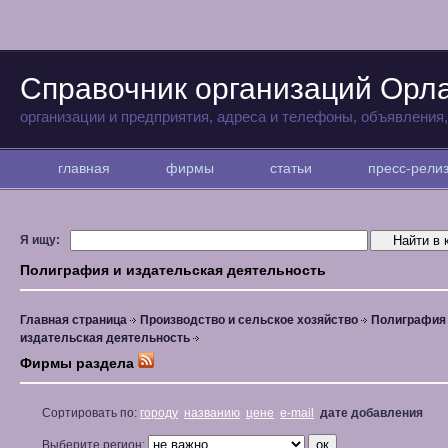
Справочник организаций Орл
организации и предприятия, адреса и телефоны, объявления
главная
фирмы
статьи
пресс-рел
Я ищу:
Полиграфия и издательская деятельность
Главная страница
Производство и сельское хозяйство
Полиграфия
издательская деятельность
Фирмы раздела
Сортировать по:
городу
названию
цене
e-mail
дате добавления
Выберите регион: