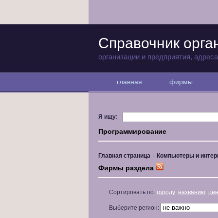
Справочник орга
организации и предприятия, адрес
главная
фирмы
Я ищу:
Программирование
Главная страница
Компьютеры и интер
Фирмы раздела
Сортировать по:
городу
названию
це
Выберите регион: