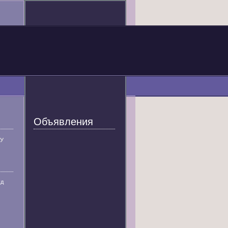
Объявления
У
уд