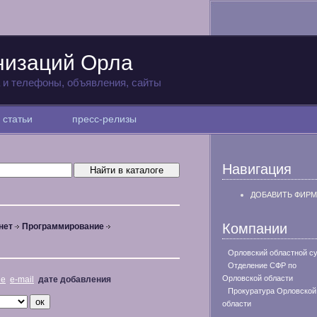
низаций Орла
а и телефоны, объявления, сайты
статьи
пресс-релизы
Навигация
ДОБАВИТЬ ФИРМ
Компании
нет
Программирование
Орловский областной с
Отделение СФР по
Орловской области
не
e-mail
дате добавления
Прокуратура Орловской
области