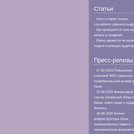
Статьи
Свет и серия точнее
случайного удачного кадр
Как проверяется трек п
записи и сведения
Юмор держится на ритм
подачи и реакции аудитор
Пресс-релизы
17-02-2026 Повышение
платежей ЖКХ сократило
потребительский резерв в
Орле
15-08-2025 Финансовый
сектор Орловской област
банки, инвестиции и подд
бизнеса
15-08-2025 Бизнес-
инфраструктура Орла:
промышленные парки и
экономические возможно