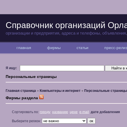
Справочник организаций Орл
организации и предприятия, адреса и телефоны, объявления
главная
фирмы
статьи
пресс-рел
Я ищу:
Персональные страницы
Главная страница
Компьютеры и интернет
Персональные страницы
Фирмы раздела
Сортировать по:
городу
названию
цене
e-mail
дате добавления
Выберите регион: