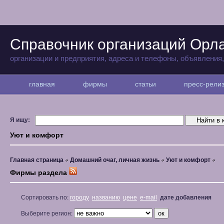
Справочник организаций Орл
организации и предприятия, адреса и телефоны, объявления
главная
фирмы
статьи
пресс-рел
Я ищу:
Уют и комфорт
Главная страница
Домашний очаг, личная жизнь
Уют и комфорт
Фирмы раздела
Сортировать по:
городу
названию
цене
e-mail
дате добавления
Выберите регион: