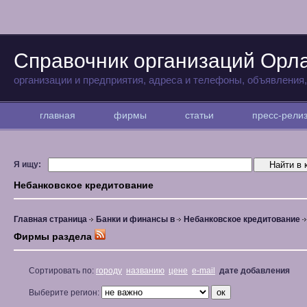
Справочник организаций Орл
организации и предприятия, адреса и телефоны, объявления
главная
фирмы
статьи
пресс-рел
Я ищу:
Небанковское кредитование
Главная страница
Банки и финансы в
Небанковское кредитование
Фирмы раздела
Сортировать по:
городу
названию
цене
e-mail
дате добавления
Выберите регион: