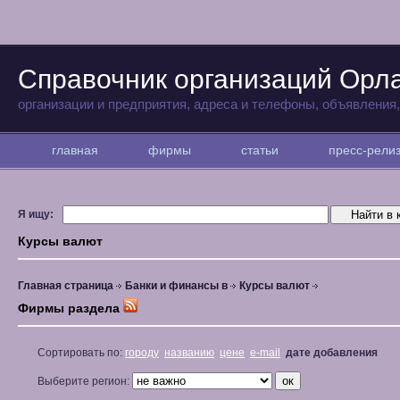
Справочник организаций Орл
организации и предприятия, адреса и телефоны, объявления
главная
фирмы
статьи
пресс-рел
Я ищу:
Курсы валют
Главная страница
Банки и финансы в
Курсы валют
Фирмы раздела
Сортировать по:
городу
названию
цене
e-mail
дате добавления
Выберите регион: