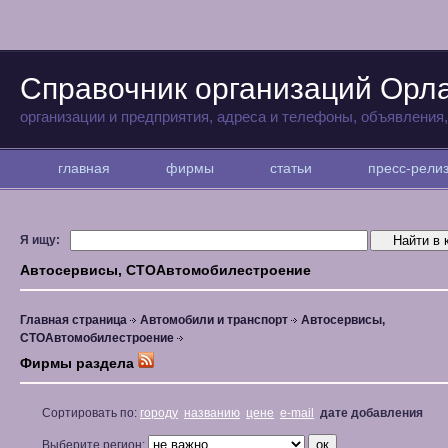
Справочник организаций Орл
организации и предприятия, адреса и телефоны, объявления
главная
фирмы
статьи
пресс-рел
Я ищу:
Автосервисы, СТОАвтомобилестроение
Главная страница
Автомобили и транспорт
Автосервисы,
СТОАвтомобилестроение
Фирмы раздела
Сортировать по:
городу
названию
цене
e-mail
дате добавления
Выберите регион: