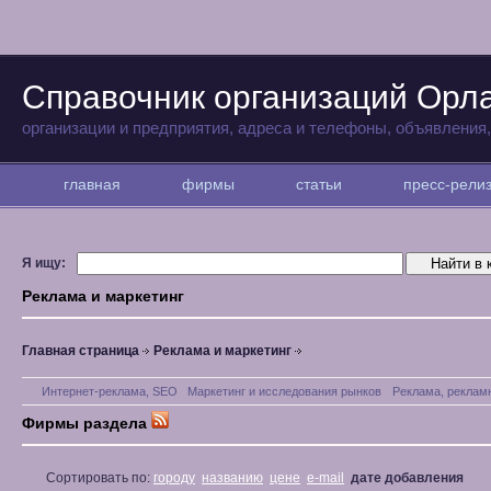
Справочник организаций Орл
организации и предприятия, адреса и телефоны, объявления
главная
фирмы
статьи
пресс-рел
Я ищу:
Реклама и маркетинг
Главная страница
Реклама и маркетинг
Интернет-реклама, SEO
Маркетинг и исследования рынков
Реклама, реклам
Фирмы раздела
Сортировать по:
городу
названию
цене
e-mail
дате добавления