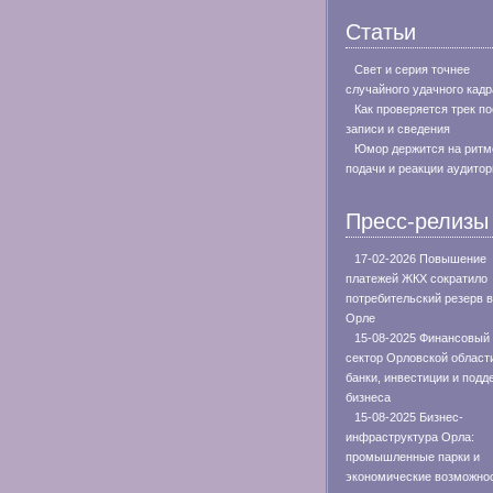
Статьи
Свет и серия точнее
случайного удачного кадр
Как проверяется трек п
записи и сведения
Юмор держится на ритм
подачи и реакции аудитор
Пресс-релизы
17-02-2026 Повышение
платежей ЖКХ сократило
потребительский резерв в
Орле
15-08-2025 Финансовый
сектор Орловской област
банки, инвестиции и подд
бизнеса
15-08-2025 Бизнес-
инфраструктура Орла:
промышленные парки и
экономические возможно