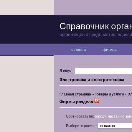
Справочник орга
организации и предприятия, адрес
главная
фирмы
Я ищу:
Электроника и электротехника
Главная страница
Товары и услуги
Эл
Фирмы раздела
Сортировать по:
городу
названию
це
Выберите регион: