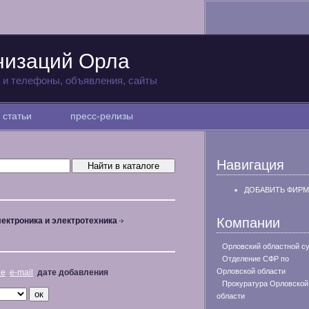
низаций Орла
а и телефоны, объявления, сайты
статьи
пресс-релизы
Навигация
ДОБАВИТЬ ФИРМ
Компании
ектроника и электротехника
Орловский областной с
Отделение СФР по
Орловской области
не
e-mail
дате добавления
Прокуратура Орловской
области