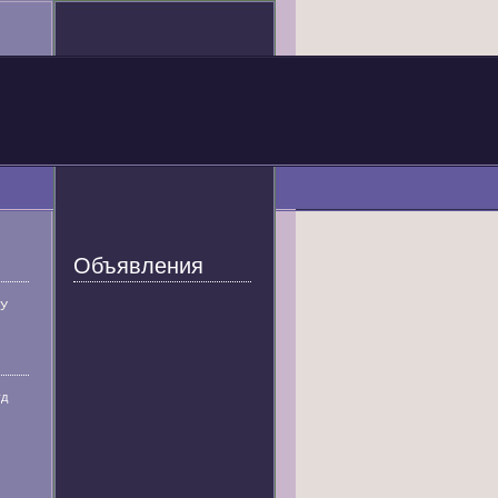
Объявления
У
уд