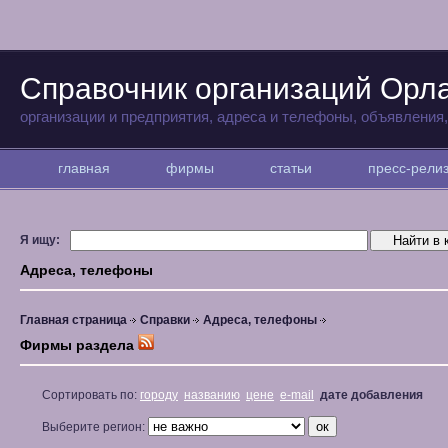
Справочник организаций Орл
организации и предприятия, адреса и телефоны, объявления
главная
фирмы
статьи
пресс-рел
Я ищу:
Адреса, телефоны
Главная страница
Справки
Адреса, телефоны
Фирмы раздела
Сортировать по:
городу
названию
цене
e-mail
дате добавления
Выберите регион: