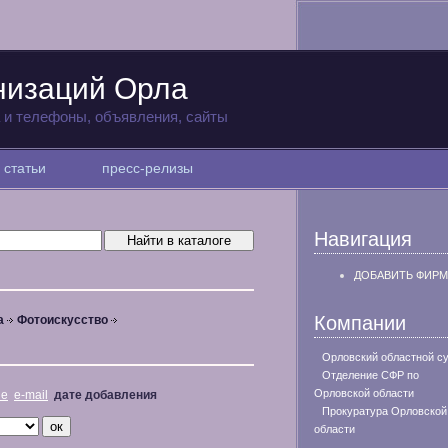
низаций Орла
а и телефоны, объявления, сайты
статьи
пресс-релизы
Навигация
ДОБАВИТЬ ФИРМ
Компании
а
Фотоискусство
Орловский областной с
Отделение СФР по
Орловской области
не
e-mail
дате добавления
Прокуратура Орловской
области