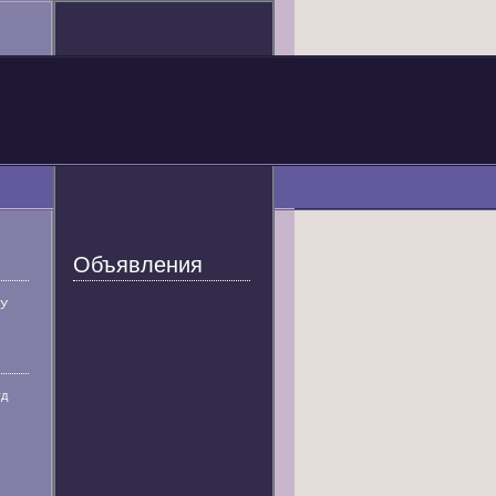
Объявления
У
уд