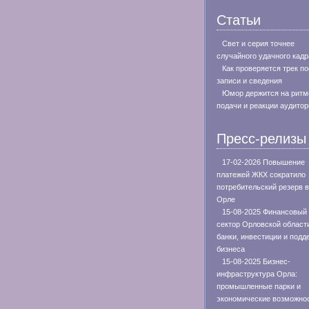
Статьи
Свет и серия точнее
случайного удачного кадр
Как проверяется трек п
записи и сведения
Юмор держится на ритм
подачи и реакции аудитор
Пресс-релизы
17-02-2026 Повышение
платежей ЖКХ сократило
потребительский резерв в
Орле
15-08-2025 Финансовый
сектор Орловской област
банки, инвестиции и подд
бизнеса
15-08-2025 Бизнес-
инфраструктура Орла:
промышленные парки и
экономические возможно