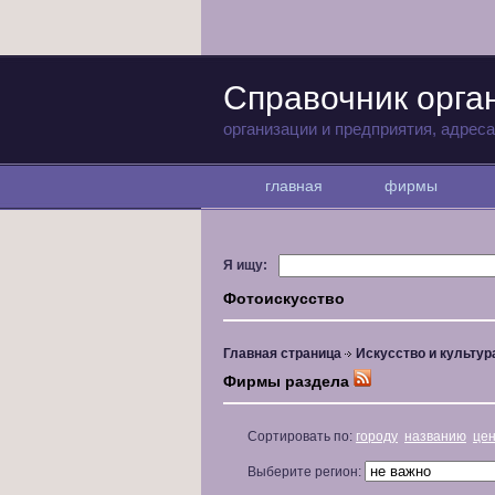
Справочник орга
организации и предприятия, адрес
главная
фирмы
Я ищу:
Фотоискусство
Главная страница
Искусство и культур
Фирмы раздела
Сортировать по:
городу
названию
це
Выберите регион: