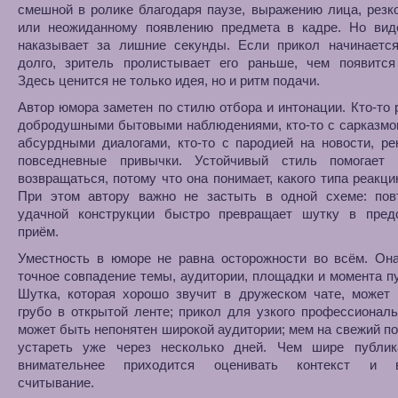
смешной в ролике благодаря паузе, выражению лица, резк
или неожиданному появлению предмета в кадре. Но вид
наказывает за лишние секунды. Если прикол начинаетс
долго, зритель пролистывает его раньше, чем появится 
Здесь ценится не только идея, но и ритм подачи.
Автор юмора заметен по стилю отбора и интонации. Кто-то 
добродушными бытовыми наблюдениями, кто-то с сарказмом
абсурдными диалогами, кто-то с пародией на новости, р
повседневные привычки. Устойчивый стиль помогает 
возвращаться, потому что она понимает, какого типа реакци
При этом автору важно не застыть в одной схеме: пов
удачной конструкции быстро превращает шутку в пред
приём.
Уместность в юморе не равна осторожности во всём. Она
точное совпадение темы, аудитории, площадки и момента п
Шутка, которая хорошо звучит в дружеском чате, может 
грубо в открытой ленте; прикол для узкого профессиональ
может быть непонятен широкой аудитории; мем на свежий п
устареть уже через несколько дней. Чем шире публик
внимательнее приходится оценивать контекст и в
считывание.