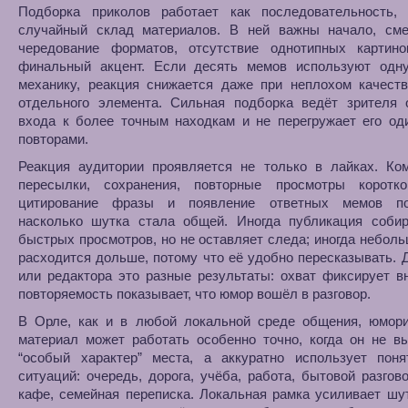
Подборка приколов работает как последовательность,
случайный склад материалов. В ней важны начало, сме
чередование форматов, отсутствие однотипных картино
финальный акцент. Если десять мемов используют одн
механику, реакция снижается даже при неплохом качеств
отдельного элемента. Сильная подборка ведёт зрителя о
входа к более точным находкам и не перегружает его од
повторами.
Реакция аудитории проявляется не только в лайках. Ком
пересылки, сохранения, повторные просмотры коротко
цитирование фразы и появление ответных мемов по
насколько шутка стала общей. Иногда публикация собир
быстрых просмотров, но не оставляет следа; иногда небол
расходится дольше, потому что её удобно пересказывать. 
или редактора это разные результаты: охват фиксирует в
повторяемость показывает, что юмор вошёл в разговор.
В Орле, как и в любой локальной среде общения, юмори
материал может работать особенно точно, когда он не в
“особый характер” места, а аккуратно использует поня
ситуаций: очередь, дорога, учёба, работа, бытовой разгов
кафе, семейная переписка. Локальная рамка усиливает шу