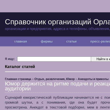
Справочник организаций Орл
организации и предприятия, адреса и телефоны, объявления
главная
фирмы
статьи
пресс-рел
Я ищу:
Каталог статей
Главная страница
Отдых, развлечения, Юмор
Анекдоты и приколы
Юмор держится на ритме подачи и реакц
аудитории
Сценарий юмористической публикации начинается не с по
громкой шутки, а с понимания, где она будет проч
просмотрена. Анекдот в текстовой подборке, мем в ленте