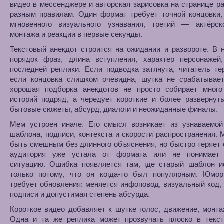
видео в мессенджере и авторская зарисовка на странице р
разным правилам. Один формат требует точной концовки,
мгновенного визуального узнавания, третий — актёрск
монтажа и реакции в первые секунды.
Текстовый анекдот строится на ожидании и развороте. В
порядок фраз, длина вступления, характер персонажей,
последней реплики. Если подводка затянута, читатель те
если концовка слишком очевидна, шутка не срабатывает
хорошая подборка анекдотов не просто собирает мног
историй подряд, а чередует короткие и более развернут
бытовые сюжеты, абсурд, диалоги и неожиданные финалы.
Мем устроен иначе. Его смысл возникает из узнаваемой 
шаблона, подписи, контекста и скорости распространения.
быть смешным без длинного объяснения, но быстро теряет 
аудитория уже устала от формата или не понимает
ситуацию. Ошибка появляется там, где старый шаблон и
только потому, что он когда-то был популярным. Юмо
требует обновления: меняется инфоповод, визуальный код,
подписи и допустимая степень абсурда.
Короткое видео добавляет к шутке голос, движение, монтаж
Одна и та же реплика может прозвучать плоско в текст