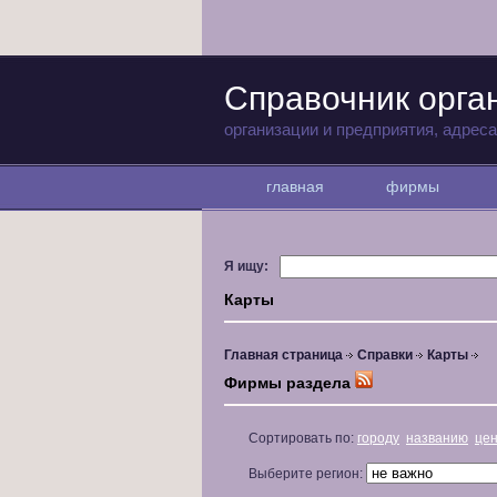
Справочник орга
организации и предприятия, адрес
главная
фирмы
Я ищу:
Карты
Главная страница
Справки
Карты
Фирмы раздела
Сортировать по:
городу
названию
це
Выберите регион: