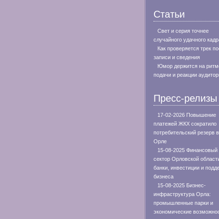
Статьи
Свет и серия точнее
случайного удачного кадр
Как проверяется трек п
записи и сведения
Юмор держится на ритм
подачи и реакции аудитор
Пресс-релизы
17-02-2026 Повышение
платежей ЖКХ сократило
потребительский резерв в
Орле
15-08-2025 Финансовый
сектор Орловской област
банки, инвестиции и подд
бизнеса
15-08-2025 Бизнес-
инфраструктура Орла:
промышленные парки и
экономические возможно