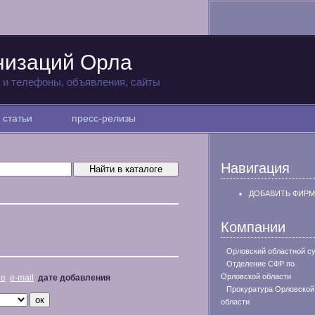
низаций Орла
а и телефоны, объявления, сайты
статьи
пресс-релизы
Навигация
ДОБАВИТЬ ФИРМ
Компании
Орловский областной с
Отделение СФР по
Орловской области
не
e-mail
дате добавления
Прокуратура Орловской
области