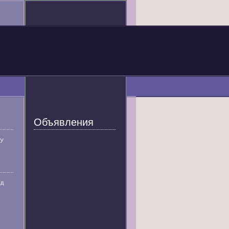
Объявления
У
уд