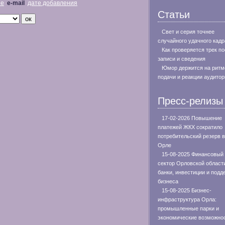
не
e-mail
дате добавления
Статьи
Свет и серия точнее
случайного удачного кадр
Как проверяется трек п
записи и сведения
Юмор держится на ритм
подачи и реакции аудитор
Пресс-релизы
17-02-2026 Повышение
платежей ЖКХ сократило
потребительский резерв в
Орле
15-08-2025 Финансовый
сектор Орловской област
банки, инвестиции и подд
бизнеса
15-08-2025 Бизнес-
инфраструктура Орла:
промышленные парки и
экономические возможно