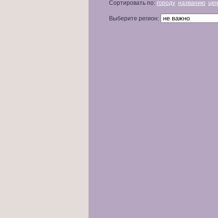
Сортировать по:
городу
названию
це
Выберите регион: