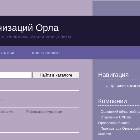
низаций Орла
а и телефоны, объявления, сайты
статьи
пресс-релизы
Навигация
ДОБАВИТЬ ФИРМ
Компании
зование
Рефераты и курсовые
Орловский областной с
Отделение СФР по
Орловской области
Прокуратура Орловской
области