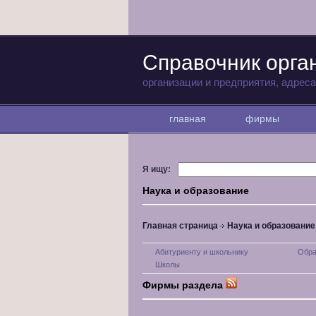
Справочник орга
организации и предприятия, адрес
главная
фирмы
Я ищу:
Наука и образование
Главная страница
Наука и образование
Абитуриенту и школьнику
Обра
Школы
Фирмы раздела