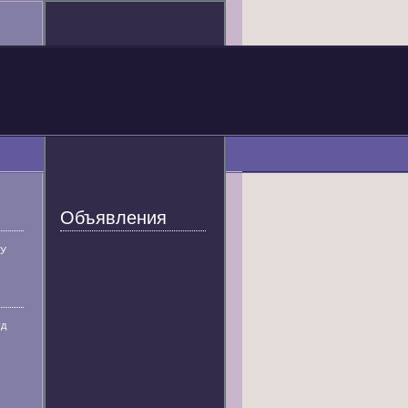
Объявления
У
уд